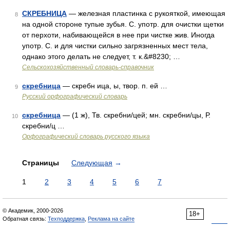
СКРЕБНИЦА
— железная пластинка с рукояткой, имеющая
8
на одной стороне тупые зубья. С. употр. для очистки щетки
от перхоти, набивающейся в нее при чистке жив. Иногда
употр. С. и для чистки сильно загрязненных мест тела,
однако этого делать не следует, т. к.&#8230; …
Сельскохозяйственный словарь-справочник
скребница
— скребн ица, ы, твор. п. ей …
9
Русский орфографический словарь
скребница
— (1 ж), Тв. скребни/цей; мн. скребни/цы, Р.
10
скребни/ц …
Орфографический словарь русского языка
Страницы
Следующая
→
1
2
3
4
5
6
7
© Академик, 2000-2026
18+
Обратная связь:
Техподдержка
,
Реклама на сайте