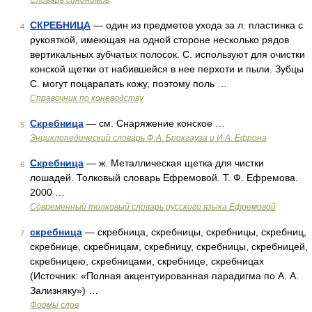
Словарь синонимов
СКРЕБНИЦА
— один из предметов ухода за л. пластинка с
4
рукояткой, имеющая на одной стороне несколько рядов
вертикальных зубчатых полосок. С. используют для очистки
конской щетки от набившейся в нее перхоти и пыли. Зубцы
С. могут поцарапать кожу, поэтому поль …
Справочник по коневодству
Скребница
— см. Снаряжение конское …
5
Энциклопедический словарь Ф.А. Брокгауза и И.А. Ефрона
Скребница
— ж. Металлическая щетка для чистки
6
лошадей. Толковый словарь Ефремовой. Т. Ф. Ефремова.
2000 …
Современный толковый словарь русского языка Ефремовой
скребница
— скребница, скребницы, скребницы, скребниц,
7
скребнице, скребницам, скребницу, скребницы, скребницей,
скребницею, скребницами, скребнице, скребницах
(Источник: «Полная акцентуированная парадигма по А. А.
Зализняку») …
Формы слов